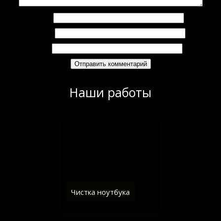
Имя
*
Email
*
Сайт
Наши работы
Чистка ноутбука