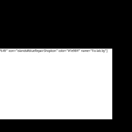
49" icon="islands#blueRepairShopIcon" color="#1e98ff" name="Fix-lab.by"]