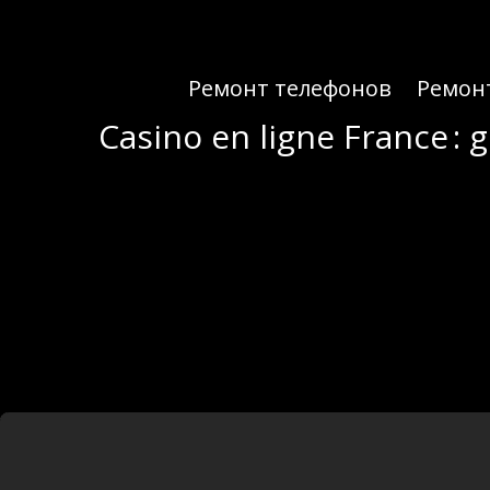
Ремонт телефонов
Ремон
Casino en ligne France :
Casino en ligne Fra
Pou