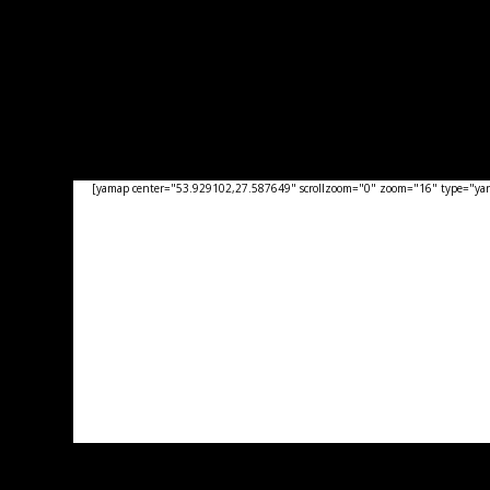
[yamap center="53.929102,27.587649" scrollzoom="0" zoom="16" type="yand