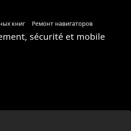
ных книг
Ремонт навигаторов
ement, sécurité et mobile
er en toute sérénité
ce ?