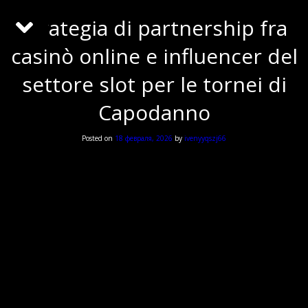
Навигация
Uncovering the Power of Dexscreener: Your Essential DEX Tool
Guide du débutant : quels slots offrent le meilleur RTP et
Strategia di partnership fra
comment maximiser les bonus
по
Ремонт телефонов
casinò online e influencer del
записям
Ремонт ноутбуков
settore slot per le tornei di
Ремонт планшетов и
электронных книг
Capodanno
Ремонт навигаторов
Posted on
18 февраля, 2026
by
ivenyyqszj66
Strategia di partnership fra
casinò online e influencer del
settore slot per le tornei di
Capodanno
Il panorama dei giochi d’azzardo online si è trasformato radicalmente negli ultimi cinque anni
grazie all’esplosione dei contenuti video e alla crescita di community altamente coinvolte. Oggi i
casinò non si limitano più a sponsorizzare banner o newsletter: cercano creator capaci di
trasmettere l’emozione delle slot in tempo reale, soprattutto durante le festività natalizie
quando la domanda di intrattenimento digitale raggiunge il picco. Il risultato è una sinergia che