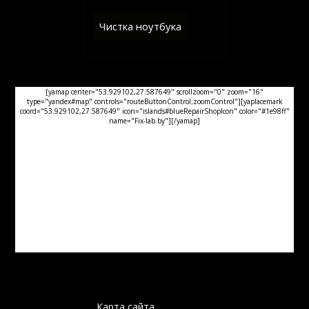
Чистка ноутбука
[yamap center="53.929102,27.587649" scrollzoom="0" zoom="16"
type="yandex#map" controls="routeButtonControl;zoomControl"][yaplacemark
coord="53.929102,27.587649" icon="islands#blueRepairShopIcon" color="#1e98ff"
name="Fix-lab.by"][/yamap]
Карта сайта