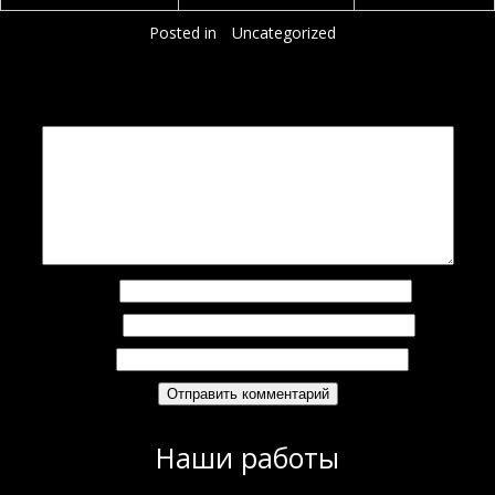
Posted in
Uncategorized
Добавить комментарий
Ваш адрес email не будет опубликован.
Обязательные поля помечены
*
Комментарий
*
Имя
*
Email
*
Сайт
Наши работы