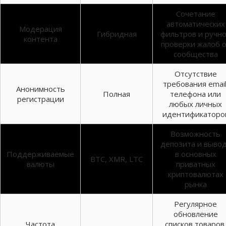
Сочетание
автоматических
Модерация
Гибридная
фильтров и ручн
контента
проверки жалоб 
сообщества
Отсутствие
требования email
Анонимность
Полная
телефона или
регистрации
любых личных
идентификаторо
Возможность
депозита и выво
Поддерживаемые
в основных
BTC, XMR, LTC
валюты
приватных
криптовалютах
рынка
Регулярное
обновление
Частота
списков товаров