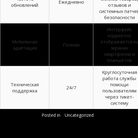
Ежедневно
обновлений
отзывов и
системных патче
безопасности
Интерфейс
корректно
Мобильная
отображается н
Полная
адаптация
экранах
смартфонов и
планшетов
Круглосуточная
работа службы
Техническая
помощи
24/7
поддержка
пользователям
через тикет-
систему
Posted in
Uncategorized
Добавить комментарий
Ваш адрес email не будет опубликован.
Обязательные поля помечены
*