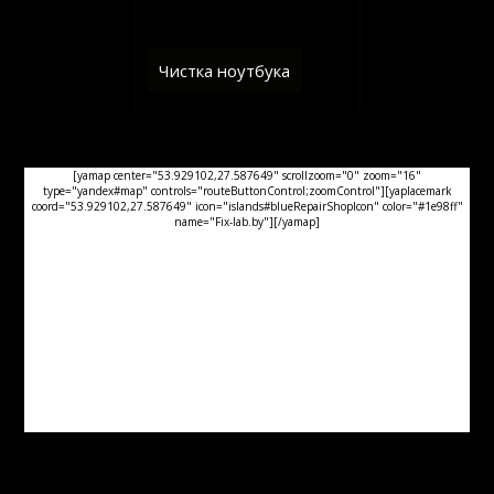
Чистка ноутбука
[yamap center="53.929102,27.587649" scrollzoom="0" zoom="16"
type="yandex#map" controls="routeButtonControl;zoomControl"][yaplacemark
coord="53.929102,27.587649" icon="islands#blueRepairShopIcon" color="#1e98ff"
name="Fix-lab.by"][/yamap]