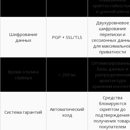
криптостойкость
и длиной ключа
Двухуровневое
шифрование
Шифрование
переписки и
PGP + SSL/TLS
данных
сессионных данн
для максимально
приватности
Оптимизированн
базы данных и
Время отклика
< 200 мс
распределенная
сервера
архитектура
хранения контен
Средства
блокируются
Автоматический
скриптом до
Система гарантий
холд
подтверждения
получения товар
покупателем