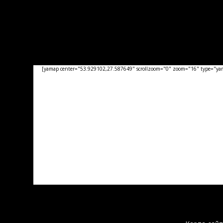
[yamap center="53.929102,27.587649" scrollzoom="0" zoom="16" type="yand