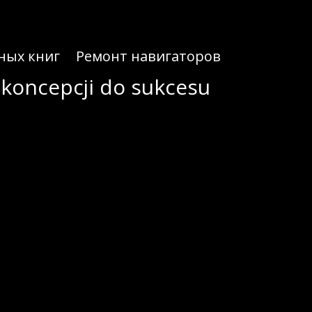
ных книг
Ремонт навигаторов
 koncepcji do sukcesu
h osiągnął wartość ponad
100 miliardów dolarów
w 2023 roku, a prognozy przewidują dalszy
ównież głębokiej wiedzy o zachowaniach odbiorców oraz skutecznej strategii rozwoju.
bilnych
r
ial media. Jednak równie ważne jest umiejętne adaptowanie się do zmieniających się oczekiwań