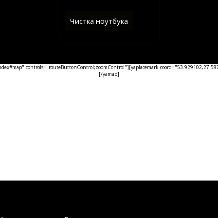
Чистка ноутбука
ex#map" controls="routeButtonControl;zoomControl"][yaplacemark coord="53.929102,27.5876
[/yamap]