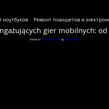
т ноутбуков
Ремонт планшетов и электрон
angażujących gier mobilnych: od
Posted on
21 апреля, 2025
by
ivenyyqszj66
Wprowadzenie
egmentów branży rozrywkowej. Według danych MarketsandMarkets, globalny rynek gier mobilnyc
 potrafią przyciągnąć i utrzymać uwagę gracza, wymaga nie tylko innowacyjnej mechaniki, ale r
we elementy strategii w branży gier mo
Znaczenie dla sukcesu
Pierwsze wrażenie decyduje o zatrzymaniu gracza na dłużej
uczowe dla stabilności finansowej bez nadmiernego obciążania użytkownika
Przyspiesza dostosowanie produktu do oczekiwań odbiorców
Utrzymanie aktywnej bazy użytkowników
Rola innowacji i adaptacji w rozwoju gie
elementem. Twórcy muszą śledzić globalne trendy — od technologii AR i VR po integracje z soc