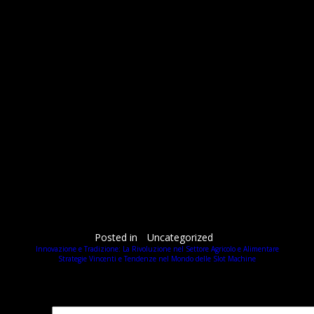
ym z przykładów skutecznego wykorzystania nowych podejść jest tymczasowy hit, który zdobywa 
 study: gry casual i ich wyjątkowe wyz
jałem angażującym. Od kilku lat obserwujemy rosnące zainteresowanie gatunkami takich jak puzzl
ywację do wyższych wyników. Tego typu produkcje często korzystają z profilowania danych i
Wnioski i perspektywy na przyszłość
łębokiego zrozumienia oczekiwań społeczności graczy. Firmy, które potrafią balansować kreaty
zi o tworzenie casualowych tytułów, czy ambitnych produkcji AAA mobile, kluczowy jest świado
izację i interaktywność. Szeroko dostępne narzędzia analityczne i testowe pozwalają twórcom na
produktu.
Podsumowanie i rekomendacja
testowaniu i umiejętności słuchania głosu społeczności. Jeżeli jesteś zainteresowany głębszy
z szeroką ofertą narzędzi i rozwiązań dostępnych na rynku.
ak nowoczesne technologia i mechaniki mogą być wykorzystane w praktyce, proponuję obejrzenie 
Posted in
Uncategorized
Innovazione e Tradizione: La Rivoluzione nel Settore Agricolo e Alimentare
Strategie Vincenti e Tendenze nel Mondo delle Slot Machine
Добавить комментарий
Ваш адрес email не будет опубликован.
Обязательные поля помечены
*