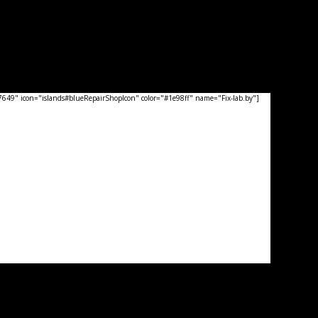
49" icon="islands#blueRepairShopIcon" color="#1e98ff" name="Fix-lab.by"]