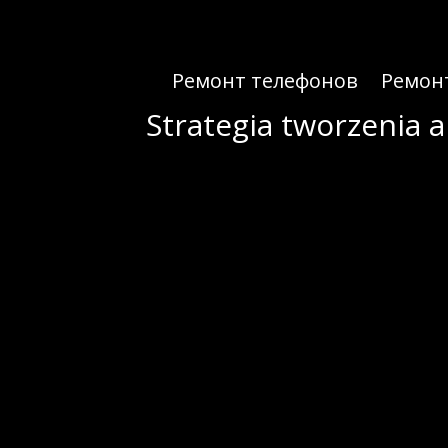
Ремонт телефонов
Ремон
Strategia tworzenia 
Rynek gier mobilnych od lat stanowi jeden z najbardziej dynamicznie rozwijających się s
szybki wzrost. Podczas gdy konkurencja jest intensywna, tworzenie produkcji, które
Kluczo
Aspekt
Opis
Design gry i UX
Intuicyjna nawigacja, angażujące wizualizacje, szybki start
Monetyzacja
Model freemium, mikropłatności, reklamy
Kl
Analiza danych i optymalizacja
Śledzenie zachowań graczy, testy A/B, ulepszanie mechanik
Retencja i społeczność
Kreowanie zaangażowania, wyzwania społecznościowe
W branży, która charakteryzuje się niezwykłą konkurencyjnością, innowacja jest nieodzownym 