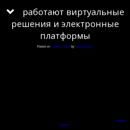
Навигация
Как работают облачные сервисы и цифровые сервисы
Casino on-line platforms: player progression, features, and
Как работают виртуальные
engagement structure
по
Ремонт телефонов
решения и электронные
записям
Ремонт ноутбуков
платформы
Ремонт планшетов и
электронных книг
Posted on
3 июня, 2026
by
ivenyyqszj66
Ремонт навигаторов
Как работают виртуальные
решения и электронные
платформы
Дистанционные технологии составляют собой схему предоставления вычислительных
средств через интернет-сеть. Пользователи получают доступ к сервисам и архивам без
размещения приложений на персональные машины. Вся обработка информации
происходит на удаленных серверах в выделенных комплексах обработки информации.
Онлайн системы действуют как посредники между провайдерами предложений и
потребителями. Такие платформы интегрируют совокупность функций в
унифицированном интерфейсе. Пользователь активирует браузер, вводит
идентификационные сведения и обретает доступ к требуемым инструментам
казино
пинап
.