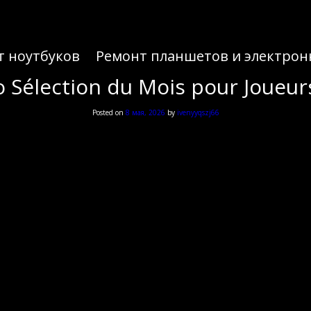
т ноутбуков
Ремонт планшетов и электрон
o Sélection du Mois pour Joueu
Posted on
8 мая, 2026
by
ivenyyqszj66
otions pour offrir aux joueurs une expérience inégalée. La diversité de l’offre et la qualité des 
innovations, permettant aux utilisateurs de découvrir de nouvelles sensations et de maximiser leu
chaque sélection est conçue pour satisfaire tous les goûts et tous les budgets.
rir les nouveautés et les meilleures offres du moment. La plateforme offre également un environneme
hoix pour désigner le meilleur jeu du mo
pris en compte afin d’assurer une sélection juste et objective. La première considération est la
pop
d’interactions quotidiennes.
u graphisme, de la fluidité de l’interface et de la qualité sonore joue un rôle crucial pour établir
Critères de sélection du meilleur jeu
Engagement des joueurs
: taux de participation et de rétention
Originalité
: concept unique ou innovation dans le gameplay
Graphismes et ambiance
: qualité visuelle et sonore