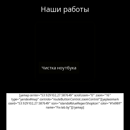
Наши работы
Чистка ноутбука
[yamap center="53.929102,27.587649" scrollzoom="0" zoom="16"
type="yandex#map" controls="routeButtonControl;zoomControl"][yaplacemark
coord="53.929102,27.587649" icon="islands#blueRepairShopIcon" color="#1e98ff"
name="Fix-lab.by"][/yamap]