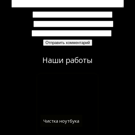
Имя
*
Email
*
Сайт
Наши работы
Чистка ноутбука