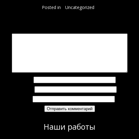
Posted in
Uncategorized
Добавить комментарий
Ваш адрес email не будет опубликован.
Обязательные поля помечены
*
Комментарий
*
Имя
*
Email
*
Сайт
Наши работы