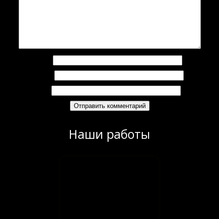
Имя
*
Email
*
Сайт
Наши работы