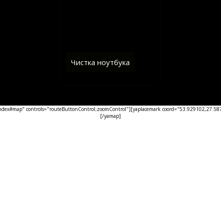
Чистка ноутбука
ex#map" controls="routeButtonControl;zoomControl"][yaplacemark coord="53.929102,27.5876
[/yamap]