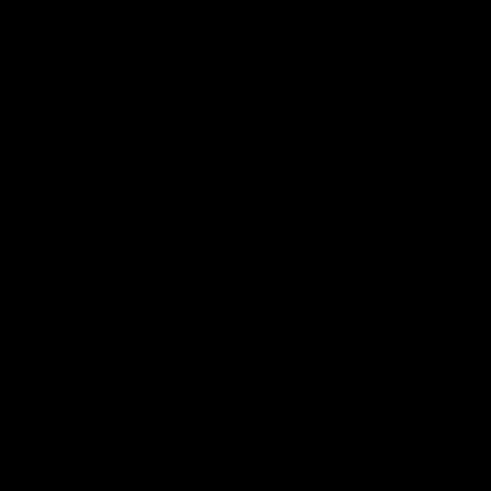
по
записям
К