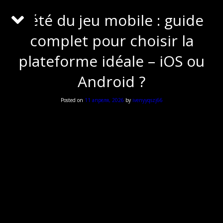
Навигация
Craps moderne : comment la psychologie du joueur et les bonus
de Nouvel An boostent vos gains
L’été du jeu mobile : guide
Live‑Casino Game‑Show Showdown: Monopoly vs Deal or No
по
Deal – Jackpot Face‑Off
Ремонт телефонов
complet pour choisir la
записям
Ремонт ноутбуков
plateforme idéale – iOS ou
Ремонт планшетов и
электронных книг
Android ?
Ремонт навигаторов
Posted on
11 апреля, 2026
by
ivenyyqszj66
L’été du jeu mobile : guide
complet pour choisir la
plateforme idéale – iOS ou
Android ?
L’été 2026 voit exploser le nombre de joueurs qui préfèrent le confort du smartphone pour leurs
parties de casino, de poker ou de paris sportifs. Les longues journées ensoleillées, les
déplacements en vacances et les réseaux 5G omniprésents créent un véritable boom du gaming
mobile. Que l’on recherche le frisson d’un jackpot progressif sur NetBet, le bonus de bienvenue
de Bwin ou simplement quelques tours de slots pendant une pause plage, la plateforme choisie