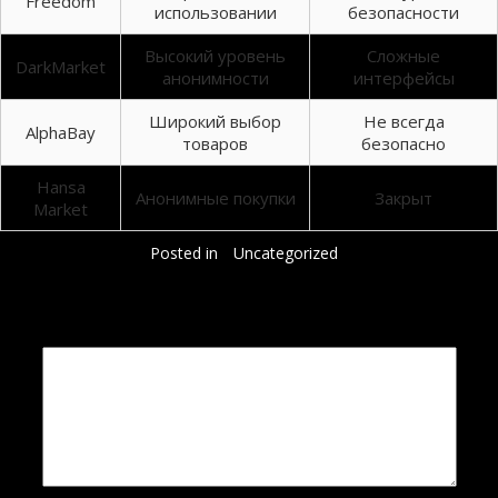
Freedom
использовании
безопасности
Высокий уровень
Сложные
DarkMarket
анонимности
интерфейсы
Широкий выбор
Не всегда
AlphaBay
товаров
безопасно
Hansa
Анонимные покупки
Закрыт
Market
Posted in
Uncategorized
Добавить комментарий
Ваш адрес email не будет опубликован.
Обязательные поля помечены
*
Комментарий
*