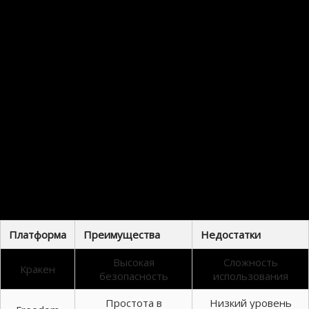
сравнительных данных:
Кракен: высокая безопасность, но требуется больше знаний.
Freedom: проще в использовании, но менее защищён.
DarkMarket: высокий уровень анонимности, но сложные интерфейсы.
Особенности доступа к кракену
Важно отметить, что доступ к кракену осуществляется через специальные ссылки, которые
могут изменяться. Поэтому рекомендуется следить за актуальными ресурсами и
обновляться по данным вопросам. Использование поисковых систем в даркнете также
может помочь.
Преимущества и недостатки
кракена
Как и любая платформа, кракен имеет свои преимущества и недостатки. Например, среди
положительных моментов можно выделить безопасность и анонимность. Среди
недостатков — сложность интерфейса и необходимость обучения.
Платформа
Преимущества
Недостатки
Высокая
Сложность
Кракен
безопасность
использования
Простота в
Низкий уровень