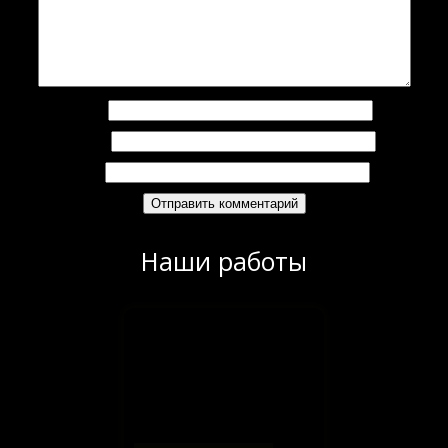
Имя
*
Email
*
Сайт
Наши работы