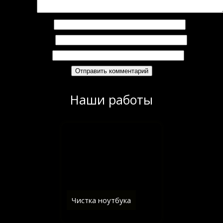
омментарий
*
Имя
*
Email
*
Сайт
Наши работы
Чистка ноутбука