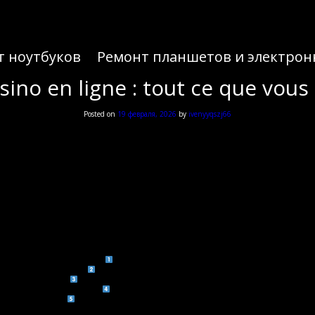
т ноутбуков
Ремонт планшетов и электрон
ino en ligne : tout ce que vous
Posted on
19 февраля, 2026
by
ivenyyqszj66
ino en ligne : tout ce que vous
Le marché du jeu français vit une véritable renaissance numérique depuis quelques années.
ionnelles alléchantes qui font grimper les bankrolls dès les premiers dépôts. Cette évolution s’exp
opérateurs régulés par l’ANJ.
de nombreux adeptes grâce à ses offres généreuses ! Ce lancement montre que les acteurs français 
comme les habitués des machines à sous vidéo.
les technologies de chiffrement se renforcent et que les catalogues de jeux se multiplient avec de
acile de tomber sur un site peu fiable ou sur des promotions aux exigences de mise abusives (« wag
Dans cet article nous décortiquons cinq grandes parties :
Les bases du casino en ligne ;
Les critères pour choisir le meilleur site ;
Les stratégies gagnantes selon chaque type de jeu ;
La gestion responsable du jeu ;
Les tendances qui façonneront l’industrie d’ici 2026.