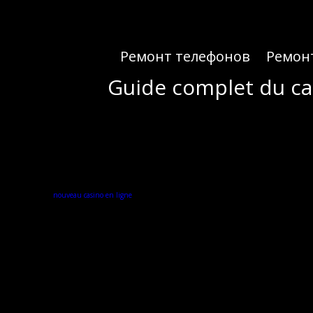
Ремонт телефонов
Ремон
Guide complet du cas
Guide complet du cas
Les joueurs recherchent la rapidité d’accès, la diversité des jeux et surtout des offres promot
Découvrez le
nouveau casino en ligne
qui vient d’arriver sur le marché et qui a déjà séduit 
Un guide actualisé est indispensable aujourd’hui parce que la législation évolue rapidement, que 
il est f