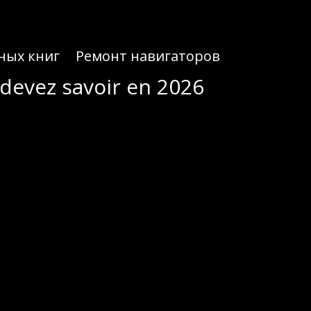
ных книг
Ремонт навигаторов
 devez savoir en 2026
 devez savoir en 2026
lique par l’augmentation de la bande passante mobile et par la confiance grandissante envers les
misent sur des bonus de bienvenue jusqu’à €1 000 + 200 tours gratuits pour attirer les novices
s titres exclusifs à forte volatilité et un RTP moyen supérieur à 96 %. Sans une veille constante,
ering »).