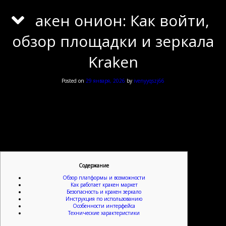
Навигация
Guide complet du casino en ligne – tout ce que vous devez
savoir
Кракен онион: Как войти,
Sicurezza a Due Fattori nell’iGaming: Come le Piattaforme di
по
Pagamento Stanno Rivoluzionare la Fiducia dei Giocatori
Ремонт телефонов
обзор площадки и зеркала
записям
Ремонт ноутбуков
Kraken
Ремонт планшетов и
электронных книг
Posted on
29 января, 2026
by
ivenyyqszj66
Ремонт навигаторов
Кракен онион: Как войти,
обзор площадки и зеркала
Kraken
Содержание
Обзор платформы и возможности
Как работает кракен маркет
Безопасность и кракен зеркало
Инструкция по использованию
Особенности интерфейса
Технические характеристики