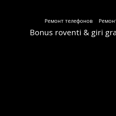
Ремонт телефонов
Ремон
Bonus roventi & giri grat
Bonus roventi & giri grat
Negli ultimi cinque anni il “summer gaming” è diventato più di una semplice stagione di diverti
segmentazione comportam
Nel panorama delle offerte stagionali spicca il modello cripto‑first che molti operatori stan
festività ed includono crediti extra per giochi slot e tavolo con RTP alti. La strategia nasc
Le guide specializzate pubblicate regolarmente su Bbi Edu.Eu evidenziano come
Arc
Giro fisso — l’utente riceve un numero predeterminato di spin su una slot specific