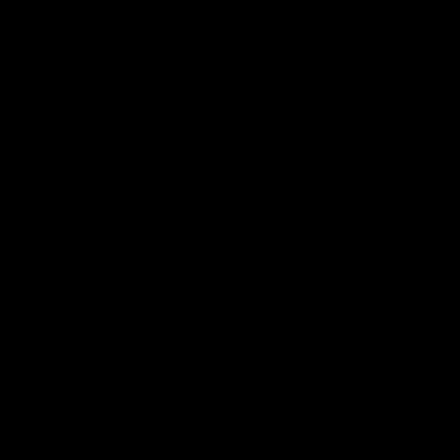
Il ri