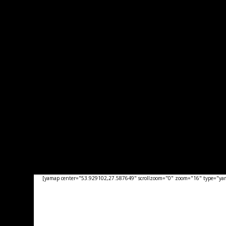
[yamap center="53.929102,27.587649" scrollzoom="0" zoom="16" type="yand