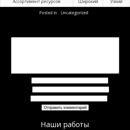
Ассортимент ресурсов
Широкий
Узкий
Posted in
Uncategorized
Добавить комментарий
Ваш адрес email не будет опубликован.
Обязательные поля помечены
*
Комментарий
*
Имя
*
Email
*
Сайт
Наши работы