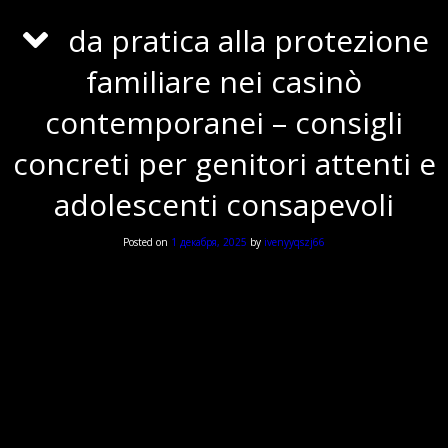
Навигация
MetaMask — The Leading Wallet for Your Crypto Needs
Harness the Power of Sushiswap DEX for Crypto Trading
Guida pratica alla protezione
по
Ремонт телефонов
familiare nei casinò
записям
Ремонт ноутбуков
contemporanei – consigli
Ремонт планшетов и
электронных книг
concreti per genitori attenti e
Ремонт навигаторов
adolescenti consapevoli
Posted on
1 декабря, 2025
by
ivenyyqszj66
Guida pratica alla protezione
familiare nei casinò
contemporanei – consigli
concreti per genitori attenti e
adolescenti consapevoli