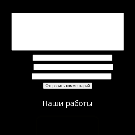
Ваш адрес email не будет опубликован.
Обязательные поля помечены
*
Комментарий
*
Имя
*
Email
*
Сайт
Наши работы