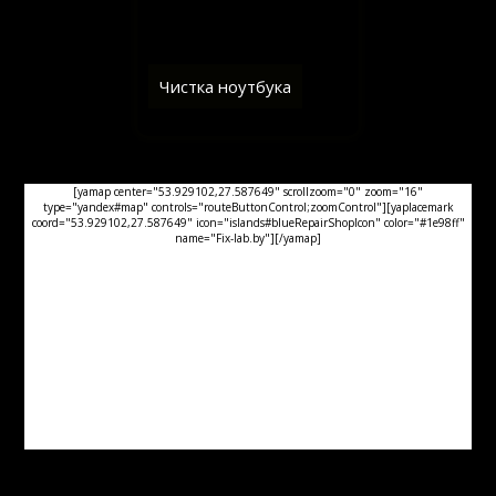
Чистка ноутбука
[yamap center="53.929102,27.587649" scrollzoom="0" zoom="16"
type="yandex#map" controls="routeButtonControl;zoomControl"][yaplacemark
coord="53.929102,27.587649" icon="islands#blueRepairShopIcon" color="#1e98ff"
name="Fix-lab.by"][/yamap]