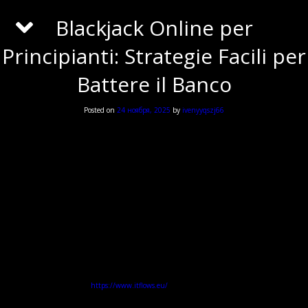
Навигация
Live‑Dealer vs. Hollywood: Come il Grande Schermo Sbaglia il
Vero Volto dei Casinò Online
Blackjack Online per
Maximize Your Crypto Trading Efficiency with Raydium
по
Ремонт телефонов
Principianti: Strategie Facili per
записям
Ремонт ноутбуков
Battere il Banco
Ремонт планшетов и
электронных книг
Posted on
24 ноября, 2025
by
ivenyyqszj66
Ремонт навигаторов
Blackjack Online per
Principianti: Strategie Facili per
Battere il Banco
Il blackjack online è diventato il punto di riferimento per chi vuole avvicinarsi al mondo dei
giochi da tavolo senza doversi recare fisicamente in un casinò. La piattaforma digitale offre tavoli
disponibili 24 ore su 24, bonus di benvenuto che aumentano il capitale iniziale e la possibilità
di provare diverse varianti con pochi click. Inoltre, l’interfaccia grafica moderna rende più
semplice visualizzare le carte, i conteggi e le statistiche in tempo reale, rendendo l’esperienza
più trasparente rispetto al tradizionale ambiente di sala.
Per approfondire le recensioni dei migliori fornitori e confrontare i nuovi casino online 2026,
visita il sito di riferimento:
https://www.itflows.eu/
. Itflows.Eu è una guida indipendente che
valuta licenze, sicurezza e qualità del servizio, aiutandoti a scegliere un operatore affidabile
prima di depositare denaro reale.