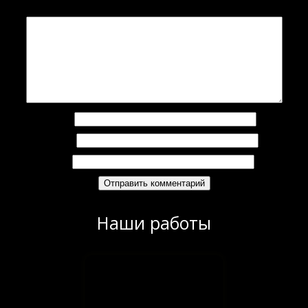
Комментарий
*
Имя
*
Email
*
Сайт
Наши работы