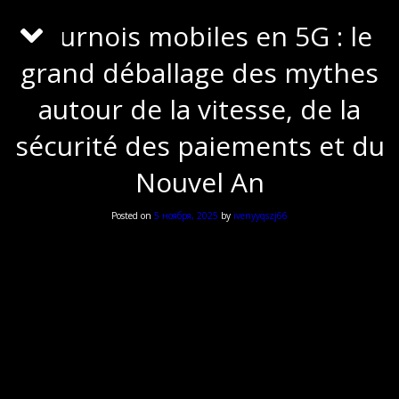
Навигация
De l’ère des cartes magnétiques aux portefeuilles numériques :
comment Apple Pay et Google Pay ont transformé les free‑spins
Tournois mobiles en 5G : le
dans les casinos mobiles
по
Weve been bringing you the greatest casino video games in the
Ремонт телефонов
grand déballage des mythes
записям
Ремонт ноутбуков
autour de la vitesse, de la
Ремонт планшетов и
электронных книг
sécurité des paiements et du
Ремонт навигаторов
Nouvel An
Posted on
5 ноября, 2025
by
ivenyyqszj66
Tournois mobiles en 5G : le
grand déballage des mythes
autour de la vitesse, de la
sécurité des paiements et du
Nouvel An