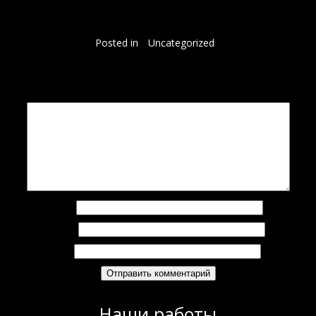
de vários canais, incluindo talk ao vivo, email-based e telefone. A equipe de suporte é conhecida
por suas respostas rápidas e profissionais, garantindo que todos os problemas sejam resolvidos
para forma rápida e eficiente.
Posted in
Uncategorized
Добавить комментарий
Ваш адрес email не будет опубликован.
Обязательные поля помечены
*
Комментарий
*
Имя
*
Email
*
Сайт
Наши работы