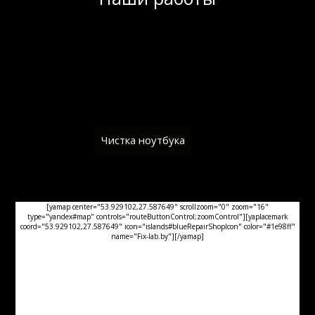
Чистка ноутбука
[yamap center="53.929102,27.587649" scrollzoom="0" zoom="16"
type="yandex#map" controls="routeButtonControl;zoomControl"][yaplacemark
coord="53.929102,27.587649" icon="islands#blueRepairShopIcon" color="#1e98ff"
name="Fix-lab.by"][/yamap]