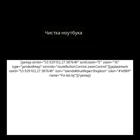
Чистка ноутбука
[yamap center="53.929102,27.587649" scrollzoom="0" zoom="16"
type="yandex#map" controls="routeButtonControl;zoomControl"][yaplacemark
coord="53.929102,27.587649" icon="islands#blueRepairShopIcon" color="#1e98ff"
name="Fix-lab.by"][/yamap]