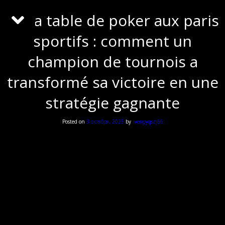
Навигация
Celebriamo l’Anniversario dei Casinò Online – Bonus,
Promozioni e Soluzioni per Giocare in Sicurezza
De la table de poker aux paris
Campioni del Customer Care nei Casinò Online: Come le Storie
по
di Successo e i Bonus dei Tornei di Capodanno Rivoluzionano il
Ремонт телефонов
Gioco
sportifs : comment un
записям
Ремонт ноутбуков
champion de tournois a
Ремонт планшетов и
электронных книг
transformé sa victoire en une
Ремонт навигаторов
stratégie gagnante
Posted on
3 октября, 2025
by
ivenyyqszj66
De la table de poker aux paris
sportifs : comment un
champion de tournois a
transformé sa victoire en une
stratégie gagnante