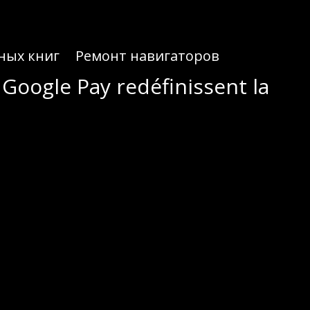
ных книг
Ремонт навигаторов
Google Pay redéfinissent la
Google Pay redéfinissent la
 ce chiffre grimpe de‑plus‑de‑5 % chaque trimestre. Les joueurs attendent une expérience fluide,
ds sont protégés à chaque mise.
Les plateformes qui intègrent les wallets mobiles gagnent non seulement la confiance des joueurs
des seulement.
 Google Pay, les normes qui encadrent ces solutions et les perspectives d’avenir où le paiement
rd target : 260