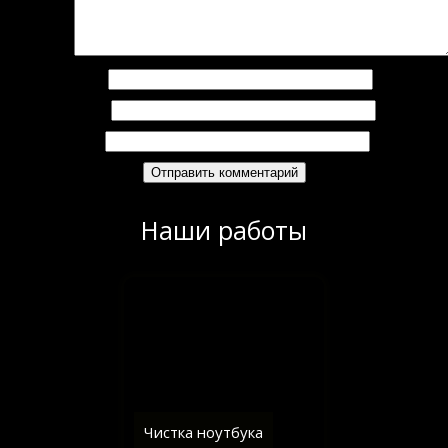
омментарий
*
Имя
*
Email
*
Сайт
Наши работы
Чистка ноутбука