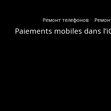
Ремонт телефонов
Ремон
Paiements mobiles dans l’i
Paiements mobiles dans l’i
Le marché du jeu en ligne ne cesse de migrer vers le mobile : selon les dernières études, plus 
un accès instantané aux tables 
Dans ce contexte concurrentiel, choisir un casino fiable en ligne devient crucial pour éviter l
français mais
Cet article décortique la convergence entre innovation de paiement mobile et exigences de sécu
L’essor des p