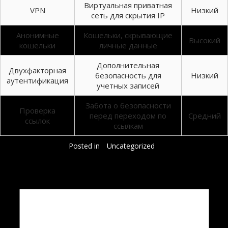
Виртуальная приватная
VPN
Низкий
сеть для скрытия IP
Анонимные
Кошельки, скрывающие
Высокий
кошельки
личные данные
Дополнительная
Двухфакторная
безопасность для
Низкий
аутентификация
учетных записей
Забота о безопасности
Проверка
перед переходом по
Средний
ссылок
ссылкам
Posted in
Uncategorized
Добавить комментарий
Ваш адрес email не будет опубликован.
Обязательные поля помечены
*
Комментарий
*