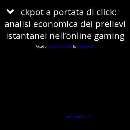
Навигация
Guide complet du casino en ligne – Tout ce que vous devez
savoir
Jackpot a portata di click:
Кракен онион и зеркала: гид по входу на площадку 2026 без
по
блокировок
Ремонт телефонов
analisi economica dei prelievi
записям
Ремонт ноутбуков
istantanei nell’online gaming
Ремонт планшетов и
электронных книг
Posted on
26 августа, 2025
by
ivenyyqszj66
Ремонт навигаторов
Jackpot a portata di click:
analisi economica dei prelievi
istantanei nell’online gaming
Negli ultimi cinque anni il panorama iGaming ha assistito a una vera e propria rivoluzione dei
pagamenti. I giocatori che puntano ai jackpot progressivi non vogliono più attendere giorni per
vedere il proprio saldo aumentare: la capacità di prelevare “instant” è diventata un fattore
decisivo nella scelta del casinò. Questa tendenza è alimentata da una maggiore diffusione di
e‑wallet, da soluzioni blockchain a costi decrescenti e da una crescente pressione competitiva tra
gli operatori per offrire esperienze senza frizioni.
Il sito di recensioni Foritaly.Org elenca i migliori
casino aams nuovi
, dove è possibile confrontare
le offerte più veloci e sicure disponibili sul mercato italiano. Foritaly.Org valuta tempi di payout,
commissioni nascoste e livelli di sicurezza, fornendo ai giocatori dati trasparenti per decidere
dove investire il proprio budget di gioco. In questo articolo analizzeremo i costi per gli operatori,