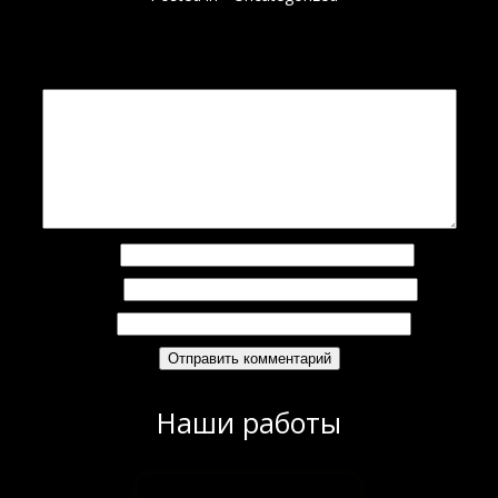
Добавить комментарий
Ваш адрес email не будет опубликован.
Обязательные поля помечены
*
Комментарий
*
Имя
*
Email
*
Сайт
Наши работы