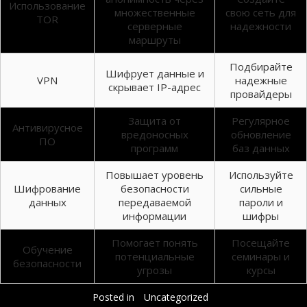
Использование
множественные
свою сеть для
TOR
серверные
надежности
маршруты
Подбирайте
Шифрует данные и
VPN
надежные
скрывает IP-адрес
провайдеры
Защита от
Регулярное
Антивирусное
вредоносных
обновление
ПО
программ
баз данных
Повышает уровень
Используйте
Шифрование
безопасности
сильные
данных
передаваемой
пароли и
информации
шифры
Помогает понять
Посещайте
Обучение
потенциальные
семинары и
безопасности
угрозы
курсы
Posted in
Uncategorized