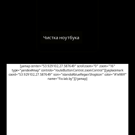
Чистка ноутбука
[yamap center="53.929102,27.587649" scrollzoom="0" zoom="16"
type="yandex#map" controls="routeButtonControl;zoomControl"][yaplacemark
coord="53.929102,27.587649" icon="islands#blueRepairShopIcon" color="#1e98ff"
name="Fix-lab.by"][/yamap]