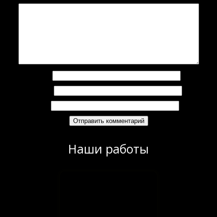
Комментарий
*
Имя
*
Email
*
Сайт
Наши работы