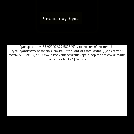
Чистка ноутбука
[yamap center="53.929102,27.587649" scrollzoom="0" zoom="16"
type="yandex#map" controls="routeButtonControl;zoomControl"][yaplacemark
coord="53.929102,27.587649" icon="islands#blueRepairShopIcon" color="#1e98ff"
name="Fix-lab.by"][/yamap]