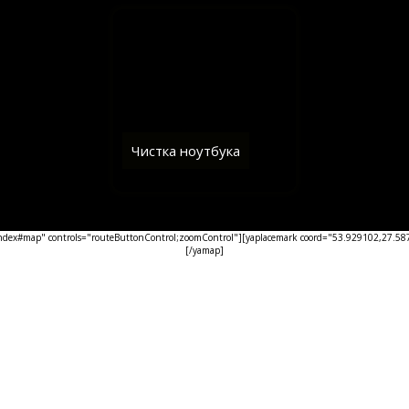
Чистка ноутбука
ex#map" controls="routeButtonControl;zoomControl"][yaplacemark coord="53.929102,27.5876
[/yamap]