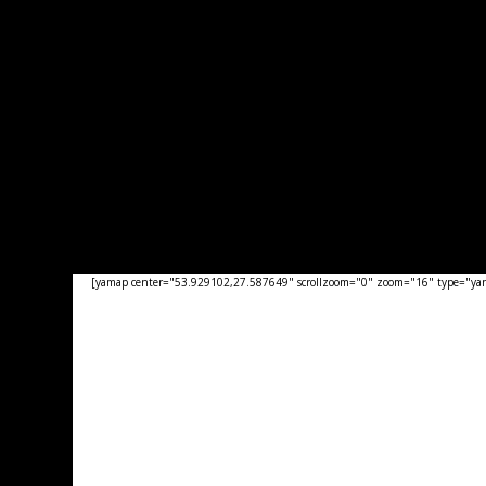
[yamap center="53.929102,27.587649" scrollzoom="0" zoom="16" type="yand