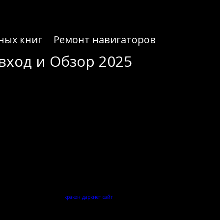
ных книг
Ремонт навигаторов
вход и Обзор 2025
вход и Обзор 2025
долгие часы. Для решения этой проблемы существует проверенное решение, позволяющее
. Используйте проверенную
кракен даркнет сайт
для быстрого перехода на официальную
тов и сторонних скриптов. Если вы ищете рабочий адрес площадки, используйте только
ой обмана.