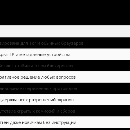
льная версия оптимизирована для маленьких экранов, что делает управление удобным. Вы
еменном ритме жизни.
ик
ирована для Tor и обычных браузеров
крыт IP и метаданные устройства
ботают стабильно при блокировках
ративное решение любых вопросов
льзование современных протоколов
ддержка всех разрешений экранов
утствие скрытых комиссий и сборов
тен даже новичкам без инструкций