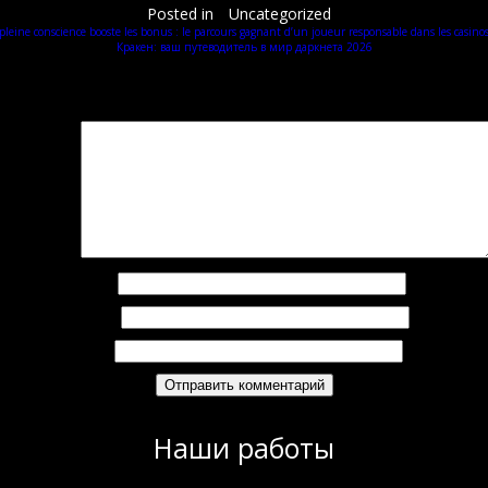
Posted in
Uncategorized
leine conscience booste les bonus : le parcours gagnant d’un joueur responsable dans les casin
Кракен: ваш путеводитель в мир даркнета 2026
Добавить комментарий
Ваш адрес email не будет опубликован.
Обязательные поля помечены
*
омментарий
*
Имя
*
Email
*
Сайт
Наши работы