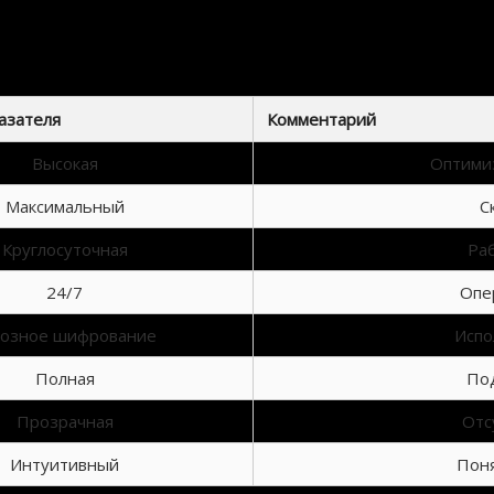
а. Будь то компьютер, планшет или смартфон, интерфейс будет выглядеть корректно. Моби
и в любой точке мира и в любое время. Мобильность становится важным фактором в совр
равнительная таблица характерист
азателя
Комментарий
Высокая
Оптимиз
Максимальный
С
Круглосуточная
Ра
24/7
Опе
возное шифрование
Испо
Полная
По
Прозрачная
Отс
Интуитивный
Поня