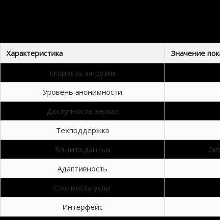
Адаптивность под различные устройства позволяет использовать ресурс с любого гаджет
можете быть на связ
С
Характеристика
Значение пок
Скорость загрузки
Уровень анонимности
Доступность зеркал
Техподдержка
Защита данных
Ск
Адаптивность
Стоимость услуг
Интерфейс