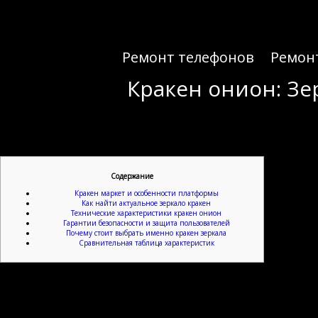
Ремонт телефонов
Ремон
Кракен онион: Зе
Кракен онион: Зе
Содержание
Кракен маркет и особенности платформы
Как найти актуальное зеркало кракен
Технические характеристики кракен онион
Гарантии безопасности и защита пользователей
Почему стоит выбрать именно кракен зеркала
Сравнительная таблица характеристик
Приветствие всем новичкам и постоянным посетителям. В интернете часто возникает п
избежать мошенников и фишинговых ресурсов. Мы подготовили материал, который по
площадку. Тысячи пользователей ежедневно заходят на сайт именно через этот адрес,
проверенн