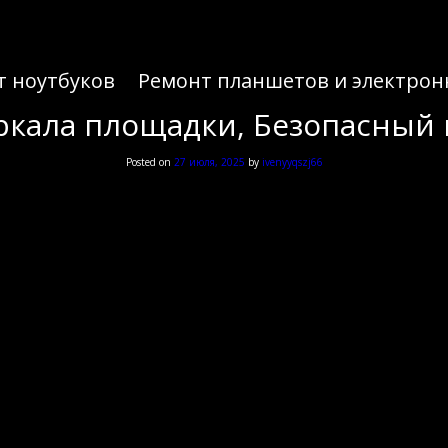
т ноутбуков
Ремонт планшетов и электрон
ркала площадки, Безопасный 
Posted on
27 июля, 2025
by
ivenyyqszj66
ркала площадки, Безопасный 
утаница с адресами различных сервисов, и поиск рабочей площадки может затянуться на 
может вам сориентироваться в текущей ситуации и найти нужный ресурс за пару кликов
 не тратя время на поиск. Актуальная ссылка всегда ведет на рабочее зеркало без редирек
ый вариант — это единственный способ попасть на оригинальный сайт и не стать жертв