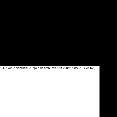
49" icon="islands#blueRepairShopIcon" color="#1e98ff" name="Fix-lab.by"]