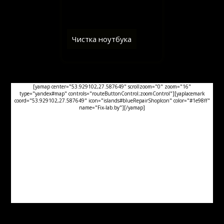
Чистка ноутбука
[yamap center="53.929102,27.587649" scrollzoom="0" zoom="16"
type="yandex#map" controls="routeButtonControl;zoomControl"][yaplacemark
coord="53.929102,27.587649" icon="islands#blueRepairShopIcon" color="#1e98ff"
name="Fix-lab.by"][/yamap]