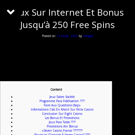
Навигация
Jeux Sur Internet Et Bonus Jusqu’à 250 Free Spins
It gives out an annoying rhythm that sounds like an old sewing
Jeux Sur Internet Et Bonus
по
Ремонт телефонов
Jusqu’à 250 Free Spins
записям
Ремонт ноутбуков
Ремонт планшетов и
Posted on
12 июля, 2025
by
hellgod
электронных книг
Site Officiel De Ninecasino
Ремонт навигаторов
Jouez À Dieses Jeux De Casino
En Ligne
Content
Jeux Sobre Société
Programme Para Fidélisation ????️
Foire Aux Questions (faq)»
Informations Clés En Allant Sur Nine Casino
Conclusion Sur Eight Casino
Les Bonus Et Promotions
Jeux Para Table ????
Promotions Ain Bonus
«Seven Casino France ????????
Pourquoi S’inscrire À Seven Casino? ????