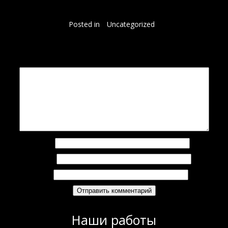
Buona fortuna ai tavoli virtual­​​​​​!
Posted in
Uncategorized
Добавить комментарий
Ваш адрес email не будет опубликован.
Обязательные поля помечены
*
Комментарий
*
Имя
*
Email
*
Сайт
Наши работы