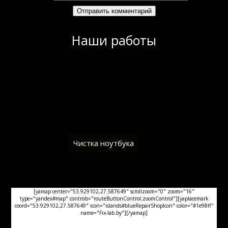
Наши работы
Чистка ноутбука
[yamap center="53.929102,27.587649" scrollzoom="0" zoom="16"
type="yandex#map" controls="routeButtonControl;zoomControl"][yaplacemark
coord="53.929102,27.587649" icon="islands#blueRepairShopIcon" color="#1e98ff"
name="Fix-lab.by"][/yamap]