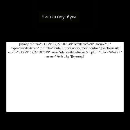
Чистка ноутбука
[yamap center="53.929102,27.587649" scrollzoom="0" zoom="16"
type="yandex#map" controls="routeButtonControl;zoomControl"][yaplacemark
coord="53.929102,27.587649" icon="islands#blueRepairShopIcon" color="#1e98ff"
name="Fix-lab.by"][/yamap]