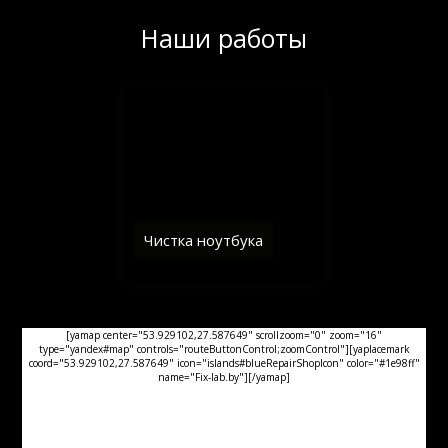
Наши работы
Чистка ноутбука
[yamap center="53.929102,27.587649" scrollzoom="0" zoom="16"
type="yandex#map" controls="routeButtonControl;zoomControl"][yaplacemark
coord="53.929102,27.587649" icon="islands#blueRepairShopIcon" color="#1e98ff"
name="Fix-lab.by"][/yamap]