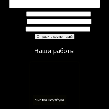
Имя
*
Email
*
Сайт
Наши работы
Чистка ноутбука