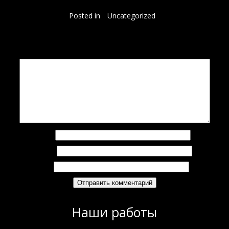
in rischio incontrollato.]
Posted in
Uncategorized
Добавить комментарий
Ваш адрес email не будет опубликован.
Обязательные поля помечены
*
Комментарий
*
Имя
*
Email
*
Сайт
Наши работы