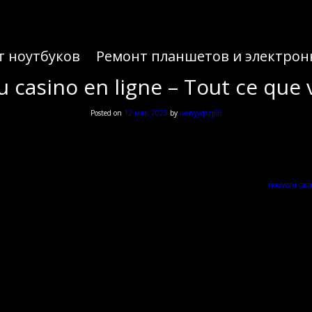
т ноутбуков
Ремонт планшетов и электрон
 casino en ligne – Tout ce que 
Posted on
12 мая, 2025
by
ivenyyqszj66
 casino en ligne – Tout ce que 
formes se multiplient, les offres promotionnelles sont plus alléchantes et la technologie perm
is les joueurs occasionnels et les passionnés de stratégies, tous désireux de profiter d’une expérie
de référence Basketnews.Net, qui propose chaque jour des classements actualisés du
nouveau casi
rapidement quels sites méritent votre confiance.
es mesures de sécurité à vérifier, compare les catalogues de jeux et explique comment optimiser vos 
et maximiserez votre plaisir de jeu.
 le cadre juridique et la sécurité des ca
Licences et autorités de contrôle
 normes strictes en matière d’équité et de protection des joueurs. La Malta Gaming Authority (
enforcée et un système d’auto‑exclusion efficace. Enfin, Curaçao offre une licence plus souple mai