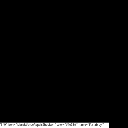
49" icon="islands#blueRepairShopIcon" color="#1e98ff" name="Fix-lab.by"]