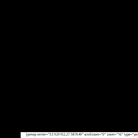
[yamap center="53.929102,27.587649" scrollzoom="0" zoom="16" type="yand