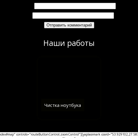
Email
*
Сайт
Наши работы
Чистка ноутбука
ex#map" controls="routeButtonControl;zoomControl"][yaplacemark coord="53.929102,27.5876