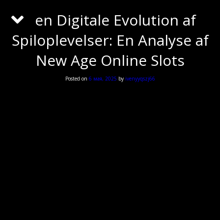
Навигация
Den Strategiske Rolle af Progressive Web Apps (PWAs) i Digital
Transformation
Den Digitale Evolution af
Harnessing the Power of Digital Infrastructure: The Role of
по
GridFlux in Modern Energy Management
Ремонт телефонов
Spiloplevelser: En Analyse af
записям
Ремонт ноутбуков
New Age Online Slots
Ремонт планшетов и
электронных книг
Posted on
6 мая, 2025
by
ivenyyqszj66
Ремонт навигаторов
I en æra, hvor digitale platforme og teknologiske innovationer omformer
underholdningsindustrien, står online spilleautomater som et eksempel på konstant udvikling.
Særligt de nyere titler kombinerer avanceret grafik, interaktive funktioner og integrerede
brugeroplevelser, der appellerer til både casual-gamere og entusiastiske spillere.
Indsigter i den Moderne Online Slots-
Industrie
Faktor
Beskrivelse
Eksempel
Højopløselige illustrationer,
Tematiserede spil som Aztec Gems, hvor
Grafik og
animationer og tematiseringer, der
grafik og lyddesign skaber en fordybende
Design
trækker spillere ind i spillets
oplevelse.
univers.
Bonusrunder, free spins, og
Interaktive
Progressive jackpots, som vokser over tid
dynamiske jackpot-systemer for øget
Funktioner
og tiltrækker høje indsatser.
engagement.