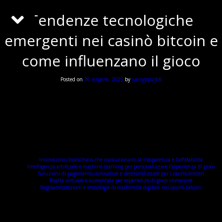
Навигация
Estrategias de fidelización con bonos gratis: cómo convertir
apuestas iniciales en beneficios a largo plazo
Tendenze tecnologiche
Metodi per aumentare la privacy durante le transazioni Bitcoin
по
nelle piattaforme di gioco
Ремонт телефонов
emergenti nei casinò bitcoin e
записям
Ремонт ноутбуков
come influenzano il gioco
Ремонт планшетов и
электронных книг
Posted on
26 апреля, 2025
by
ivenyyqszj66
Ремонт навигаторов
Il settore dei casinò online basati su bitcoin sta attraversando una fase di rapido sviluppo, grazie
all’adozione di tecnologie innovative che rivoluzionano l’esperienza di gioco, la sicurezza e la
conformità normativa. Queste tendenze stanno non solo migliorando l’efficienza operativa dei
casinò, ma anche offrendo ai giocatori esperienze più trasparenti, coinvolgenti e sicure. Di
seguito, analizziamo le principali innovazioni tecnologiche emergenti e il loro impatto sul
mondo del gambling digitale con focus sui casinò bitcoin.
Indice delle sezioni
Innovazioni blockchain che rivoluzionano la trasparenza e l’affidabilità
Intelligenza artificiale e machine learning per personalizzare l’esperienza di gioco
Soluzioni di pagamento innovative e decentralizzate per i casinò bitcoin
Realtà virtuale e aumentata per esperienze di gioco immersive
Regolamentazioni e tecnologie di conformità digitale nei casinò bitcoin
Innovazioni blockchain che
rivoluzionano la trasparenza e