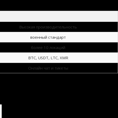
Высокая производительность
военный стандарт
более 10 локаций
BTC, USDT, LTC, XMR
Онлайн чат и тикеты