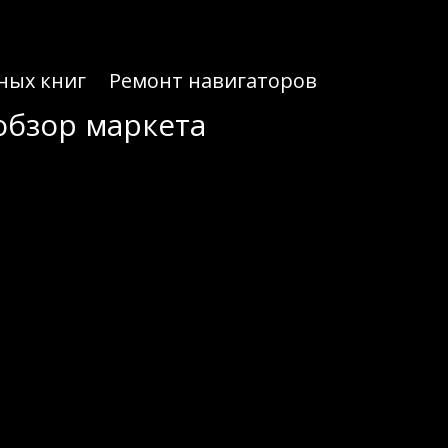
ных книг
Ремонт навигаторов
 обзор маркета
 обзор маркета
 пытаются найти обходные пути. Для тех, кто ищет надежный ресурс, подготовлена полная
 фишинговые копии, которые часто имитируют оригинальный дизайн. В данной статье
а для подключения. Читайте внимательно, чтобы иметь полное представление о текущем