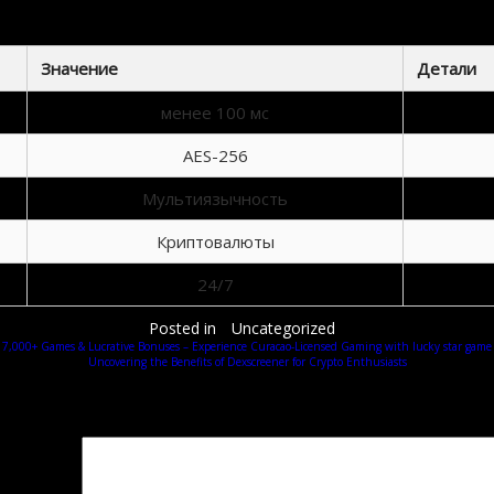
Технические параметры платформы
Значение
Детали
менее 100 мс
AES-256
Мультиязычность
Криптовалюты
24/7
Posted in
Uncategorized
7,000+ Games & Lucrative Bonuses – Experience Curacao-Licensed Gaming with lucky star game
Uncovering the Benefits of Dexscreener for Crypto Enthusiasts
Добавить комментарий
Ваш адрес email не будет опубликован.
Обязательные поля помечены
*