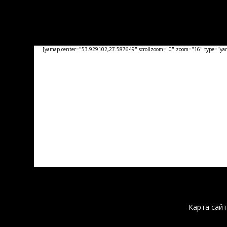
[yamap center="53.929102,27.587649" scrollzoom="0" zoom="16" type="yand
Карта сайт