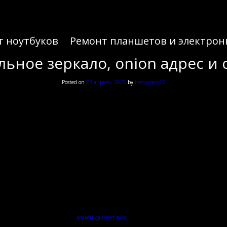
т ноутбуков
Ремонт планшетов и электрон
льное зеркало, onion адрес и
Posted on
23 апреля, 2025
by
ivenyyqszj66
льное зеркало, onion адрес и
 стабильный проект бывает непросто. Пользователи часто сталкиваются с блокировками и
бок, используйте проверенный
кракен даркнет вход
. Это позволит избежать попадания на
терфейса. Мы рассмотрим технические детали, меры предосторожности и актуальные адрес