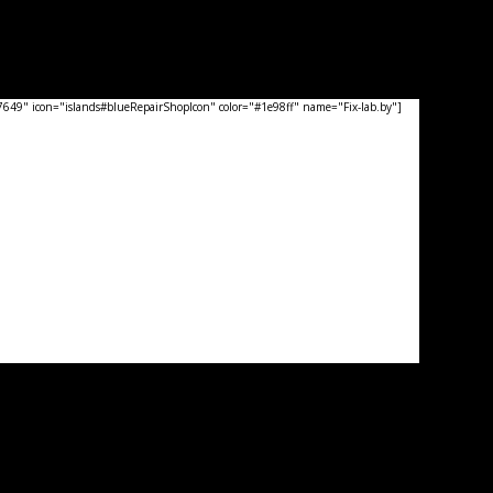
49" icon="islands#blueRepairShopIcon" color="#1e98ff" name="Fix-lab.by"]