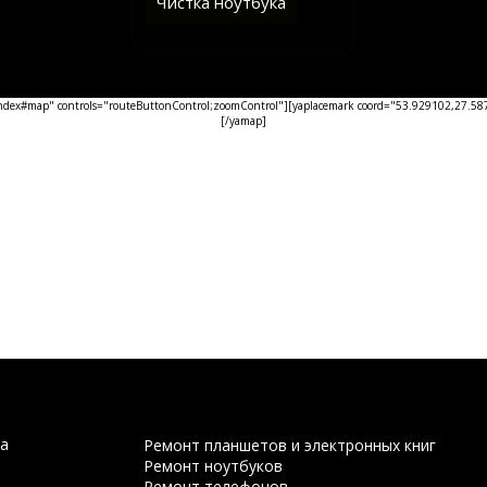
Чистка ноутбука
ex#map" controls="routeButtonControl;zoomControl"][yaplacemark coord="53.929102,27.5876
[/yamap]
а
Ремонт планшетов и электронных книг
Ремонт ноутбуков
Ремонт телефонов