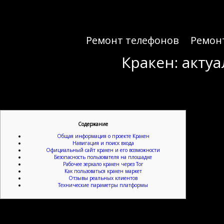
Ремонт телефонов
Ремон
Кракен: актуа
Кракен: актуа
Содержание
Общая информация о проекте Кракен
Навигация и поиск входа
Официальный сайт кракен и его возможности
Безопасность пользователя на плошадке
Рабочее зеркало кракен через Tor
Как пользоваться кракен маркет
Отзывы реальных клиентов
Технические параметры платформы
В интернете существует множество различных торговых площадок, но найти действительно
информация о функционале и доступе. Если вам необходимо перейти на сайт без оши
подробно описаны все аспекты работы системы, способы авторизации и особенности ин