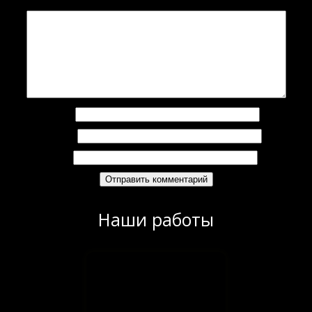
Комментарий
*
Имя
*
Email
*
Сайт
Наши работы