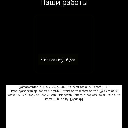
Наши работы
Чистка ноутбука
[yamap center="53.929102,27.587649" scrollzoom="0" zoom="16"
type="yandex#map" controls="routeButtonControl;zoomControl"][yaplacemark
coord="53.929102,27.587649" icon="islands#blueRepairShopIcon" color="#1e98ff"
name="Fix-lab.by"][/yamap]