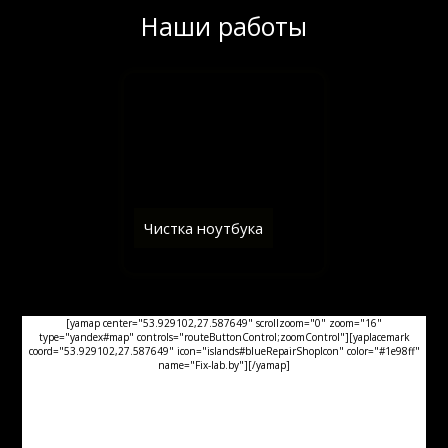
Наши работы
Чистка ноутбука
[yamap center="53.929102,27.587649" scrollzoom="0" zoom="16"
type="yandex#map" controls="routeButtonControl;zoomControl"][yaplacemark
coord="53.929102,27.587649" icon="islands#blueRepairShopIcon" color="#1e98ff"
name="Fix-lab.by"][/yamap]