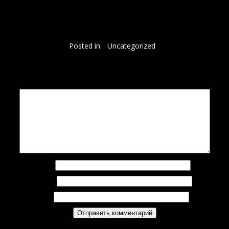
viesť k úplne novému ekosystému v textilnom priemysle.
«Inovatívne spinningové technológie nie sú len trendom, ale nutnosťou v
dnešnej dobe, ak chceme zabezpečiť dlhodobú udržateľnosť a
konkurencieschopnosť oblasti.» –
Profesionálny analytik textilného priemyslu
Posted in
Uncategorized
Добавить комментарий
Ваш адрес email не будет опубликован.
Обязательные поля помечены
*
Комментарий
*
Имя
*
Email
*
Сайт