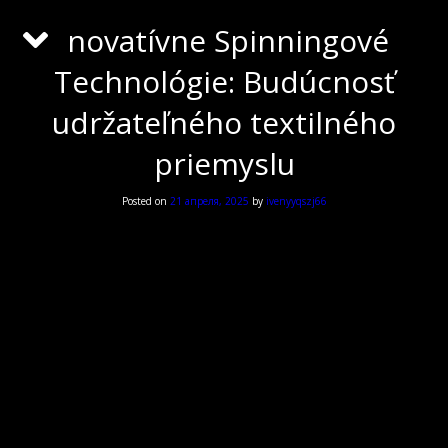
Навигация
Strategii avansate pentru maximizarea bonusurilor în jocurile
de noroc online
Inovatívne Spinningové
Η Ανάδειξη των Προωθητικών Πακέτων στα Διαδικτυακά Καζίνο:
по
Μια Εξειδικευμένη Προσέγγιση στη Σύγχρονη Βιομηχανία του
Ремонт телефонов
Τζόγου
Technológie: Budúcnosť
записям
Ремонт ноутбуков
udržateľného textilného
Ремонт планшетов и
электронных книг
priemyslu
Ремонт навигаторов
Posted on
21 апреля, 2025
by
ivenyyqszj66
V súčasnosti patrí udržateľnosť medzi najdôležitejšie priority v textilnom průmysle. S rastúcimi
nárokmi na ekologické postupy a efektívne využívanie zdrojov hľadajú výrobné spoločnosti
inovácie, ktoré nielen znižujú ekologickú stopu, ale aj zvyšujú kvalitu a konkurencieschopnosť
ich produktov. Jednou z najvýznamnejších technológií, ktorá mení spôsob spracovania vlákien,
je modernizácia spinningových procesov.
História a základné princípy spinningu
Spinning je základná technológia výroby textilných vláken, ktorá prechádza procesmi od
surového materiálu po hotový priadza alebo niť. Tradičný spinning zahŕňa mechanické
spracovanie, ktoré transformuje vlákna na pevné a elastické nite. Avšak, s technologickým
pokrokom sa objavili nové metódy, ktoré umožňujú lepšiu kontrolu kvality, nižšie energetické
nároky a širšie možnosti využitia udržateľných zdrojov.
Výzvy tradičného spinningu a potreba