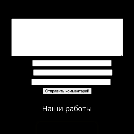
Добавить комментарий
Ваш адрес email не будет опубликован.
Обязательные поля помечены
*
Комментарий
*
Имя
*
Email
*
Сайт
Наши работы