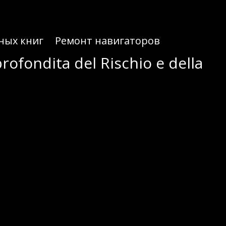
ных книг
Ремонт навигаторов
profondita del Rischio e della
i un gioco rappresenta uno degli aspetti più critici che determinano l’approccio del giocatore,
olatilità e massimizzare le opportunità, evidenziando il ruolo di schemi e tecniche avanzate.
eguito. Un gioco con alta volatilità può offrire vincite potenti, ma rare, mentre uno a bassa volatilità
l Pratico